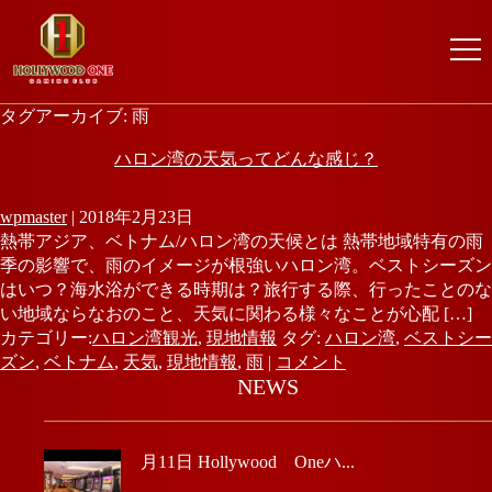
タグアーカイブ: 雨
ハロン湾の天気ってどんな感じ？
wpmaster
|
2018年2月23日
熱帯アジア、ベトナム/ハロン湾の天候とは 熱帯地域特有の雨
季の影響で、雨のイメージが根強いハロン湾。ベストシーズン
はいつ？海水浴ができる時期は？旅行する際、行ったことのな
い地域ならなおのこと、天気に関わる様々なことが心配 […]
カテゴリー:
ハロン湾観光
,
現地情報
タグ:
ハロン湾
,
ベストシー
ズン
,
ベトナム
,
天気
,
現地情報
,
雨
|
コメント
NEWS
月11日 Hollywood Oneハ...